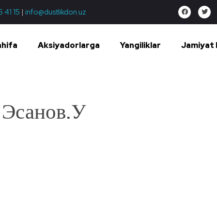
5 41 15
|
info@dustlikdon.uz
ahifa
Aksiyadorlarga
Yangiliklar
Jamiyat 
Эсанов.У