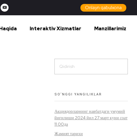
Onlayn qabulxona
Haqida
Interaktiv Xizmatlar
Manzillarimiz
SO’NGGI YANGILIKLAR
Акциядорларнинг навбатдаги умумий
йиғилиши 2024 йил 27 март куни соат
11.00да
Жамият тарихи