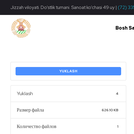
Jizzah viloyati. Do’stlik tumani. Sanoat ko’chasi 49 uy |
(72) 33
Bosh S
Do'stlik Don.uz
Do'stlik tumani Un maxsulotlari kombinati
YUKLASH
Yuklash
4
Размер файла
626.10 KB
Количество файлов
1