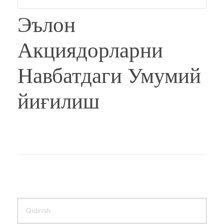
Эълон
Акциядорларни
Навбатдаги Умумий
йиғилиш