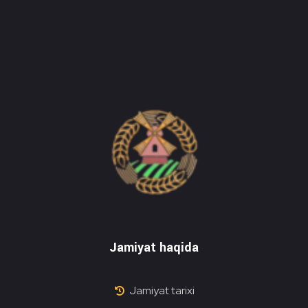
Do'stlik Don.uz
Do'stlik tumani Un maxsulotlari kombinati
Jamiyat haqida
Jamiyat tarixi