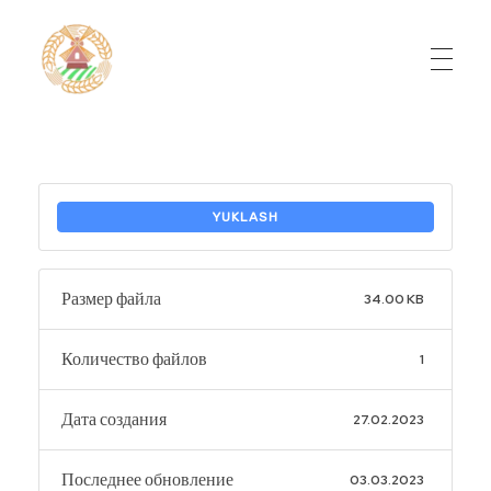
Do'stlik Don.uz
Do'stlik tumani Un maxsulotlari kombinati
YUKLASH
Размер файла
34.00 KB
Количество файлов
1
Дата создания
27.02.2023
Последнее обновление
03.03.2023