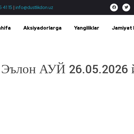
5 41 15
|
info@dustlikdon.uz
ahifa
Aksiyadorlarga
Yangiliklar
Jamiyat 
Эълон АУЙ 26.05.2026 