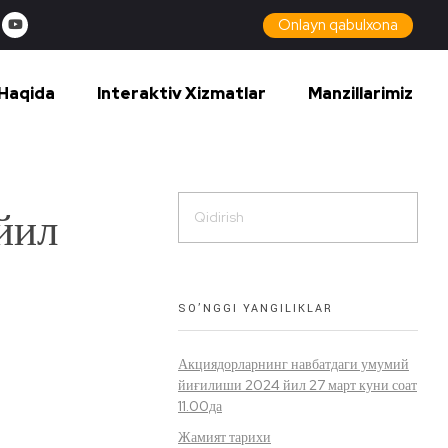
Onlayn qabulxona
Haqida
Interaktiv Xizmatlar
Manzillarimiz
йил
SO’NGGI YANGILIKLAR
Акциядорларнинг навбатдаги умумий
йиғилиши 2024 йил 27 март куни соат
11.00да
Жамият тарихи