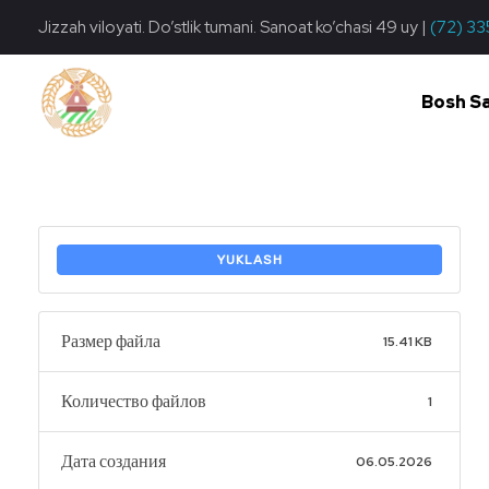
Jizzah viloyati. Do’stlik tumani. Sanoat ko’chasi 49 uy |
(72) 33
Bosh S
Do'stlik Don.uz
Do'stlik tumani Un maxsulotlari kombinati
YUKLASH
Размер файла
15.41 KB
Количество файлов
1
Дата создания
06.05.2026