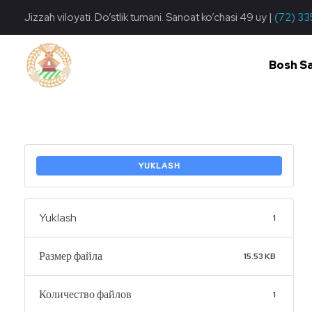
Jizzah viloyati. Do’stlik tumani. Sanoat ko’chasi 49 uy |
(72) 33
Bosh S
Do'stlik Don.uz
Do'stlik tumani Un maxsulotlari kombinati
YUKLASH
Yuklash
1
Размер файла
15.53 KB
Количество файлов
1