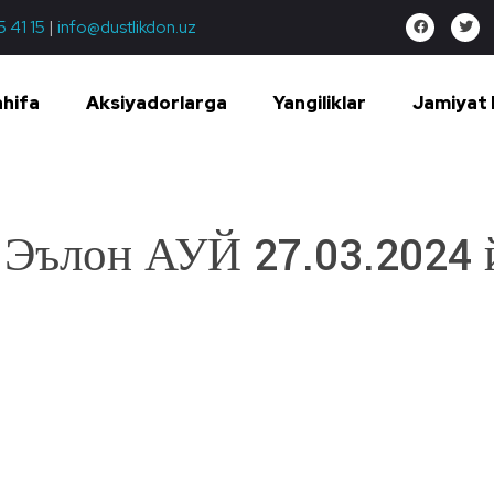
5 41 15
|
info@dustlikdon.uz
ahifa
Aksiyadorlarga
Yangiliklar
Jamiyat 
Эълон АУЙ 27.03.2024 