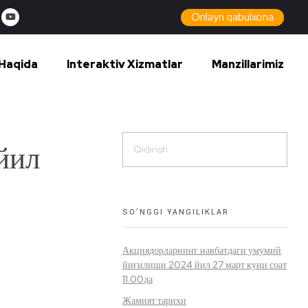
Onlayn qabulxona
Haqida
Interaktiv Xizmatlar
Manzillarimiz
йил
SO’NGGI YANGILIKLAR
Акциядорларнинг навбатдаги умумий
йиғилиши 2024 йил 27 март куни соат
11.00да
Жамият тарихи