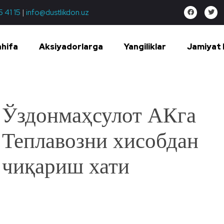
5 41 15
|
info@dustlikdon.uz
ahifa
Aksiyadorlarga
Yangiliklar
Jamiyat 
Ўздонмаҳсулот АКга
Теплавозни хисобдан
чиқариш хати