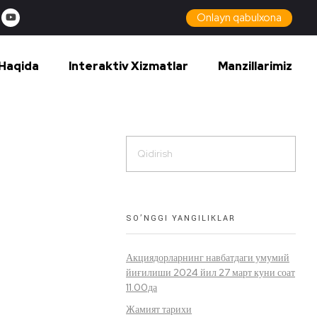
Onlayn qabulxona
Haqida
Interaktiv Xizmatlar
Manzillarimiz
SO’NGGI YANGILIKLAR
Акциядорларнинг навбатдаги умумий
йиғилиши 2024 йил 27 март куни соат
11.00да
Жамият тарихи