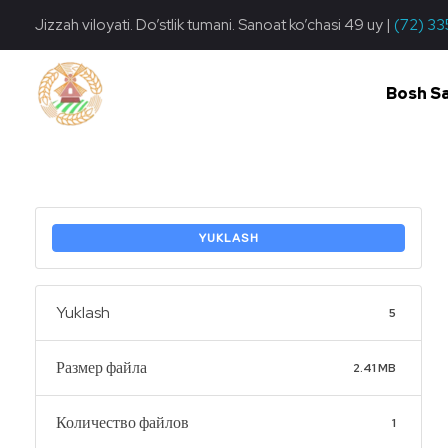
Jizzah viloyati. Do’stlik tumani. Sanoat ko’chasi 49 uy |
(72) 33
Bosh S
Do'stlik Don.uz
Do'stlik tumani Un maxsulotlari kombinati
YUKLASH
Yuklash
5
Размер файла
2.41 MB
Количество файлов
1