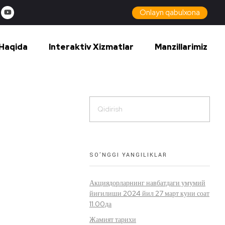
Onlayn qabulxona
Haqida
Interaktiv Xizmatlar
Manzillarimiz
SO’NGGI YANGILIKLAR
Акциядорларнинг навбатдаги умумий
йиғилиши 2024 йил 27 март куни соат
11.00да
Жамият тарихи