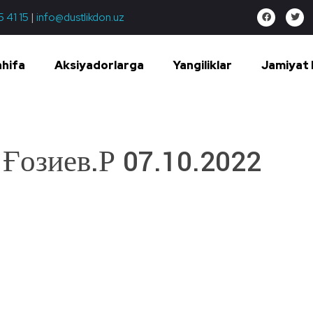
5 41 15
|
info@dustlikdon.uz
ahifa
Aksiyadorlarga
Yangiliklar
Jamiyat 
Ғозиев.Р 07.10.2022