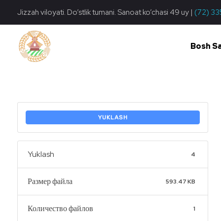
Jizzah viloyati. Do’stlik tumani. Sanoat ko’chasi 49 uy |
(72) 33
Bosh S
Do'stlik Don.uz
Do'stlik tumani Un maxsulotlari kombinati
YUKLASH
Yuklash
4
Размер файла
593.47 KB
Количество файлов
1