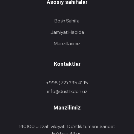
Asosiy sahifalar
Bosh Sahifa
Jamiyat Haqida
Manzillarimiz
Kontaktlar
+998 (72) 335 41 15
info@dustlikdon.uz
Manzilimiz
140100 Jizzah viloyati. Do’stlik tumani. Sanoat
ko’chasi 49 uy