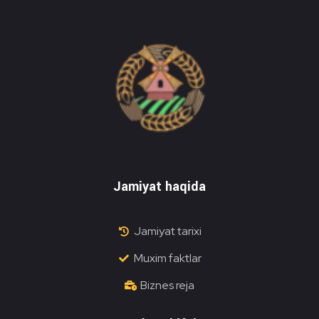
Do'stlik Don.uz
Do'stlik tumani Un maxsulotlari kombinati
Jamiyat haqida
Jamiyat tarixi
Muxim faktlar
Biznes reja