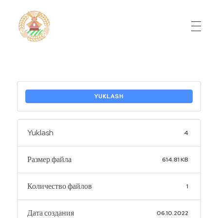
Do'stlik Don.uz
Do'stlik tumani Un maxsulotlari kombinati
YUKLASH
Yuklash
4
Размер файла
614.81 KB
Количество файлов
1
Дата создания
06.10.2022