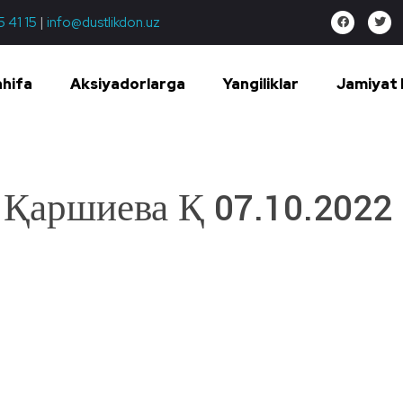
5 41 15
|
info@dustlikdon.uz
ahifa
Aksiyadorlarga
Yangiliklar
Jamiyat 
Қаршиева Қ 07.10.2022