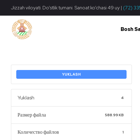
Jizzah viloyati. Do’stlik tumani. Sanoat ko’chasi 49 uy |
(72) 33
Bosh S
Do'stlik Don.uz
Do'stlik tumani Un maxsulotlari kombinati
YUKLASH
Yuklash
4
Размер файла
588.99 KB
Количество файлов
1