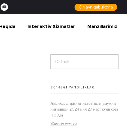
Onlayn qabulxona
Haqida
Interaktiv Xizmatlar
Manzillarimiz
SO’NGGI YANGILIKLAR
Акциядорларнинг навбатдаги умумий
йиғилиши 2024 йил 27 март куни соат
11.00да
Жамият тарихи