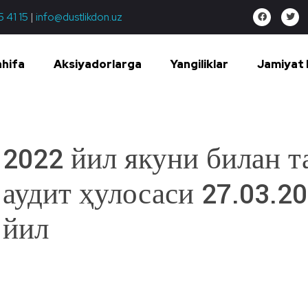
5 41 15
|
info@dustlikdon.uz
ahifa
Aksiyadorlarga
Yangiliklar
Jamiyat 
2022 йил якуни билан 
аудит ҳулосаси 27.03.2
йил