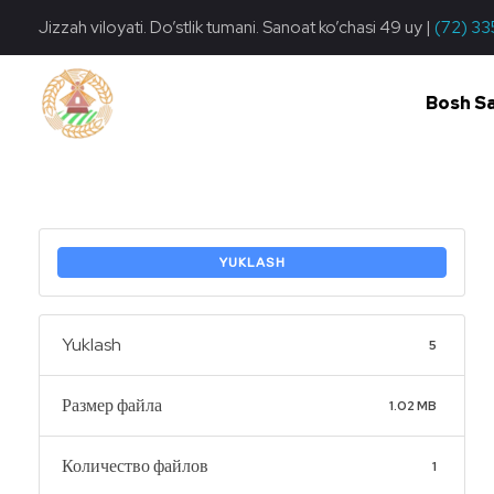
Jizzah viloyati. Do’stlik tumani. Sanoat ko’chasi 49 uy |
(72) 33
Bosh S
Do'stlik Don.uz
Do'stlik tumani Un maxsulotlari kombinati
YUKLASH
Yuklash
5
Размер файла
1.02 MB
Количество файлов
1