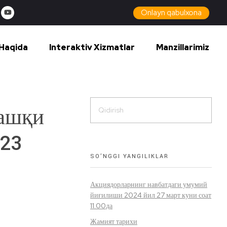
Onlayn qabulxona
Haqida
Interaktiv Xizmatlar
Manzillarimiz
ташқи
023
SO’NGGI YANGILIKLAR
Акциядорларнинг навбатдаги умумий
йиғилиши 2024 йил 27 март куни соат
11.00да
Жамият тарихи