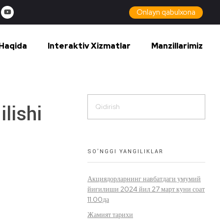
Onlayn qabulxona
Haqida
Interaktiv Xizmatlar
Manzillarimiz
lishi
SO’NGGI YANGILIKLAR
Акциядорларнинг навбатдаги умумий
йиғилиши 2024 йил 27 март куни соат
11.00да
Жамият тарихи