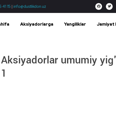
5 41 15
|
info@dustlikdon.uz
ahifa
Aksiyadorlarga
Yangiliklar
Jamiyat 
Aksiyadorlar umumiy yig'i
1