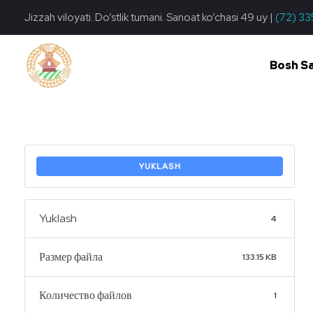
Jizzah viloyati. Do’stlik tumani. Sanoat ko’chasi 49 uy |
(72) 33
Bosh S
Do'stlik Don.uz
Do'stlik tumani Un maxsulotlari kombinati
YUKLASH
Yuklash
4
Размер файла
133.15 KB
Количество файлов
1