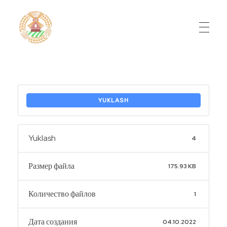
Do'stlik Don.uz
Do'stlik tumani Un maxsulotlari kombinati
YUKLASH
Yuklash
4
Размер файла
175.93 KB
Количество файлов
1
Дата создания
04.10.2022