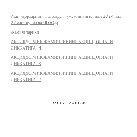
Акциядорларнинг навбатдаги умумий йиғилиши 2024 йил
27 март куни соат 11.00да
Жамият тарихи
АКЦИЯДОРЛИК ЖАМИЯТИНИНГ АКЦИЯДОРЛАРИ
ДИҚҚАТИГА! 4
АКЦИЯДОРЛИК ЖАМИЯТИНИНГ АКЦИЯДОРЛАРИ
ДИҚҚАТИГА! 3
АКЦИЯДОРЛИК ЖАМИЯТИНИНГ АКЦИЯДОРЛАРИ
ДИҚҚАТИГА! 2
OXIRGI IZOHLAR