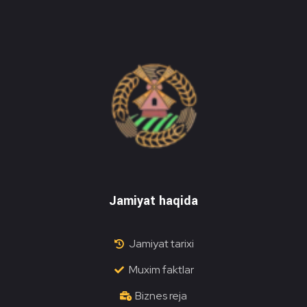
Do'stlik Don.uz
Do'stlik tumani Un maxsulotlari kombinati
Jamiyat haqida
Jamiyat tarixi
Muxim faktlar
Biznes reja