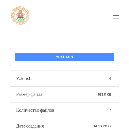
Do'stlik Don.uz
Do'stlik tumani Un maxsulotlari kombinati
YUKLASH
Yuklash
4
Размер файла
185.11 KB
Количество файлов
1
Дата создания
04.10.2022