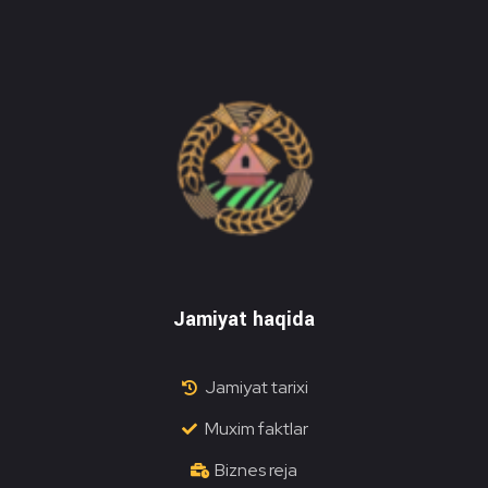
Do'stlik Don.uz
Do'stlik tumani Un maxsulotlari kombinati
Jamiyat haqida
Jamiyat tarixi
Muxim faktlar
Biznes reja