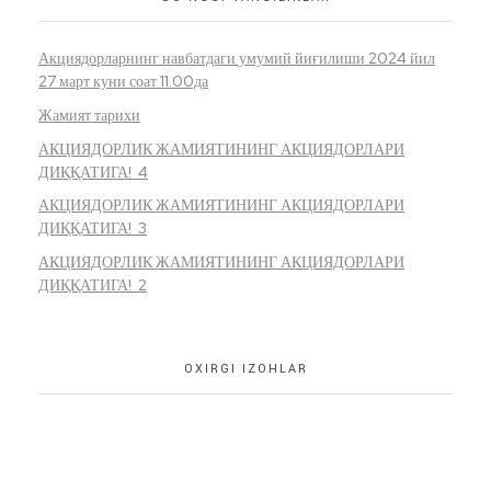
Акциядорларнинг навбатдаги умумий йиғилиши 2024 йил
27 март куни соат 11.00да
Жамият тарихи
АКЦИЯДОРЛИК ЖАМИЯТИНИНГ АКЦИЯДОРЛАРИ
ДИҚҚАТИГА! 4
АКЦИЯДОРЛИК ЖАМИЯТИНИНГ АКЦИЯДОРЛАРИ
ДИҚҚАТИГА! 3
АКЦИЯДОРЛИК ЖАМИЯТИНИНГ АКЦИЯДОРЛАРИ
ДИҚҚАТИГА! 2
OXIRGI IZOHLAR