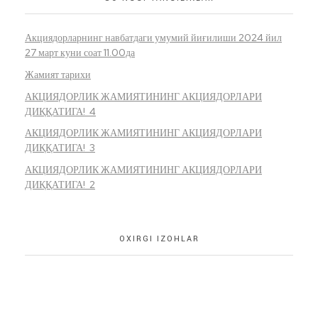
Акциядорларнинг навбатдаги умумий йиғилиши 2024 йил
27 март куни соат 11.00да
Жамият тарихи
АКЦИЯДОРЛИК ЖАМИЯТИНИНГ АКЦИЯДОРЛАРИ
ДИҚҚАТИГА! 4
АКЦИЯДОРЛИК ЖАМИЯТИНИНГ АКЦИЯДОРЛАРИ
ДИҚҚАТИГА! 3
АКЦИЯДОРЛИК ЖАМИЯТИНИНГ АКЦИЯДОРЛАРИ
ДИҚҚАТИГА! 2
OXIRGI IZOHLAR