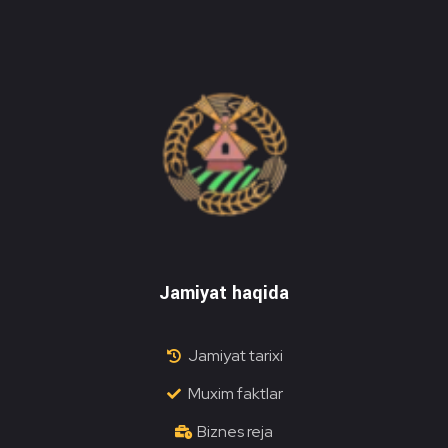
Do'stlik Don.uz
Do'stlik tumani Un maxsulotlari kombinati
Jamiyat haqida
Jamiyat tarixi
Muxim faktlar
Biznes reja