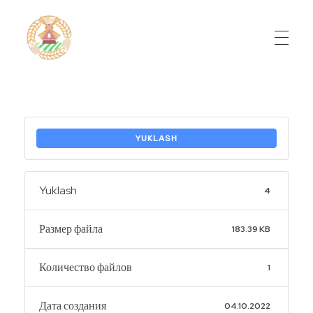
Do'stlik Don.uz
Do'stlik tumani Un maxsulotlari kombinati
YUKLASH
Yuklash
4
Размер файла
183.39 KB
Количество файлов
1
Дата создания
04.10.2022