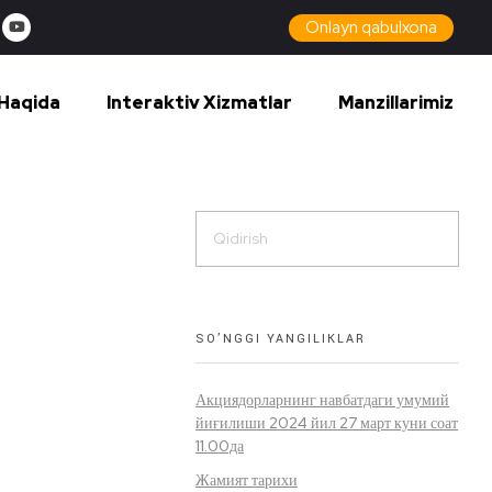
Onlayn qabulxona
Haqida
Interaktiv Xizmatlar
Manzillarimiz
SO’NGGI YANGILIKLAR
Акциядорларнинг навбатдаги умумий
йиғилиши 2024 йил 27 март куни соат
11.00да
Жамият тарихи