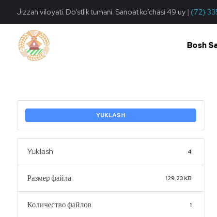
Jizzah viloyati. Do’stlik tumani. Sanoat ko’chasi 49 uy |
(72) 33
Bosh S
Do'stlik Don.uz
Do'stlik tumani Un maxsulotlari kombinati
YUKLASH
Yuklash
4
Размер файла
129.23 KB
Количество файлов
1