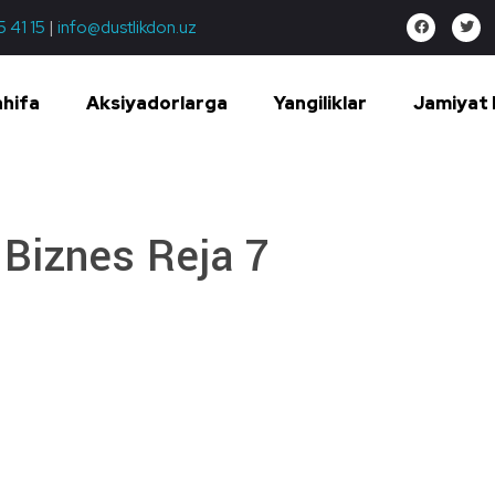
5 41 15
|
info@dustlikdon.uz
ahifa
Aksiyadorlarga
Yangiliklar
Jamiyat 
Biznes Reja 7