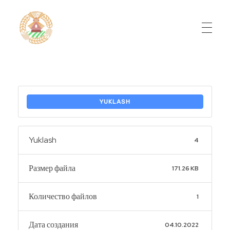
Do'stlik Don.uz
Do'stlik tumani Un maxsulotlari kombinati
YUKLASH
Yuklash
4
Размер файла
171.26 KB
Количество файлов
1
Дата создания
04.10.2022