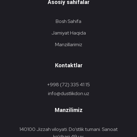
Asosiy sahifalar
Bosh Sahifa
Jamiyat Haqida
Manzillarimiz
Kontaktlar
+998 (72) 335 41 15
info@dustlikdon.uz
Manzilimiz
140100 Jizzah viloyati. Do’stlik tumani. Sanoat
ko’chasi 49 uy