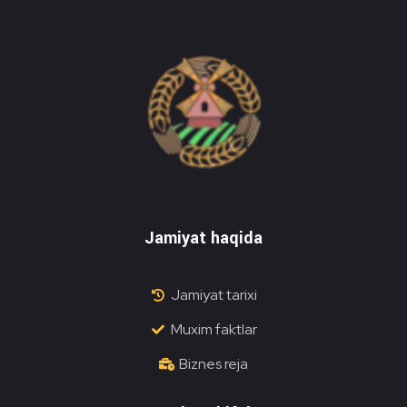
Do'stlik Don.uz
Do'stlik tumani Un maxsulotlari kombinati
Jamiyat haqida
Jamiyat tarixi
Muxim faktlar
Biznes reja