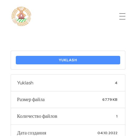
Do'stlik Don.uz
Do'stlik tumani Un maxsulotlari kombinati
YUKLASH
Yuklash
4
Размер файла
67.79 KB
Количество файлов
1
Дата создания
04.10.2022