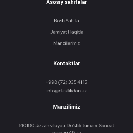
Asosiy sahifalar
Bosh Sahifa
Jamiyat Haqida
Manzillarimiz
Kontaktlar
+998 (72) 335 41 15
info@dustlikdon.uz
Manzilimiz
140100 Jizzah viloyati. Do’stlik tumani. Sanoat
ko’chasi 49 uy