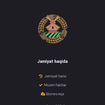
Do'stlik Don.uz
Do'stlik tumani Un maxsulotlari kombinati
Jamiyat haqida
Jamiyat tarixi
Muxim faktlar
Biznes reja