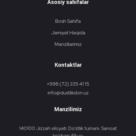
Asosiy sahifalar
Bosh Sahifa
Jamiyat Haqida
Manzillarimiz
Kontaktlar
+998 (72) 335 41 15
info@dustlikdon.uz
Manzilimiz
140100 Jizzah viloyati. Do’stlik tumani. Sanoat
ko’chasi 49 uy