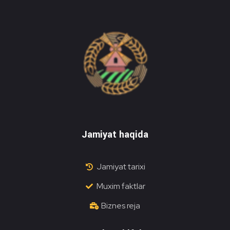
Do'stlik Don.uz
Do'stlik tumani Un maxsulotlari kombinati
Jamiyat haqida
Jamiyat tarixi
Muxim faktlar
Biznes reja