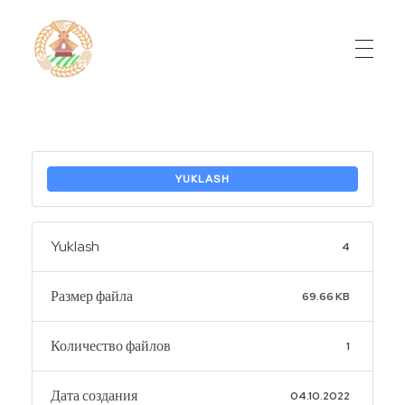
Do'stlik Don.uz
Do'stlik tumani Un maxsulotlari kombinati
YUKLASH
Yuklash
4
Размер файла
69.66 KB
Количество файлов
1
Дата создания
04.10.2022