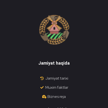
Do'stlik Don.uz
Do'stlik tumani Un maxsulotlari kombinati
Jamiyat haqida
Jamiyat tarixi
Muxim faktlar
Biznes reja