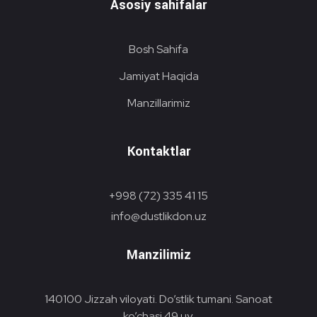
Asosiy sahifalar
Bosh Sahifa
Jamiyat Haqida
Manzillarimiz
Kontaktlar
+998 (72) 335 41 15
info@dustlikdon.uz
Manzilimiz
140100 Jizzah viloyati. Do’stlik tumani. Sanoat
ko’chasi 49 uy