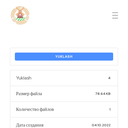
Do'stlik Don.uz
Do'stlik tumani Un maxsulotlari kombinati
YUKLASH
Yuklash
4
Размер файла
78.64 KB
Количество файлов
1
Дата создания
04.10.2022