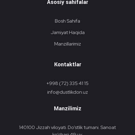
Asosiy sahifalar
Bosh Sahifa
Jamiyat Haqida
Manzillarimiz
Kontaktlar
+998 (72) 335 41 15
info@dustlikdon.uz
Manzilimiz
140100 Jizzah viloyati. Do’stlik tumani. Sanoat
ko’chasi 49 uy