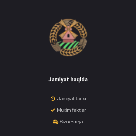
Do'stlik Don.uz
Do'stlik tumani Un maxsulotlari kombinati
Jamiyat haqida
Jamiyat tarixi
Muxim faktlar
Biznes reja