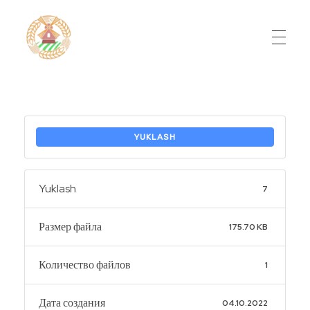
Do'stlik Don.uz
Do'stlik tumani Un maxsulotlari kombinati
YUKLASH
Yuklash
7
Размер файла
175.70 KB
Количество файлов
1
Дата создания
04.10.2022