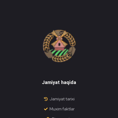
Do'stlik Don.uz
Do'stlik tumani Un maxsulotlari kombinati
Jamiyat haqida
Jamiyat tarixi
Muxim faktlar