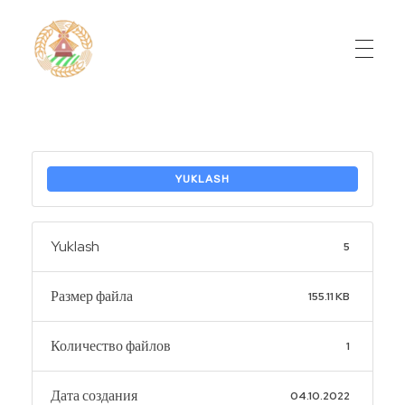
Do'stlik Don.uz
Do'stlik tumani Un maxsulotlari kombinati
YUKLASH
Yuklash
5
Размер файла
155.11 KB
Количество файлов
1
Дата создания
04.10.2022