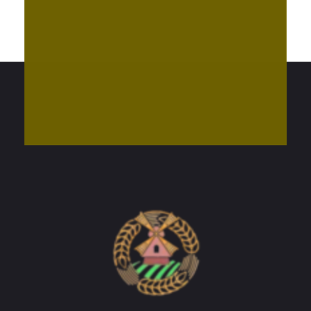
Do'stlik Don.uz
Do'stlik tumani Un maxsulotlari kombinati