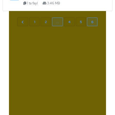
1 ta fayl
3.46 MB
1
2
…
4
5
6