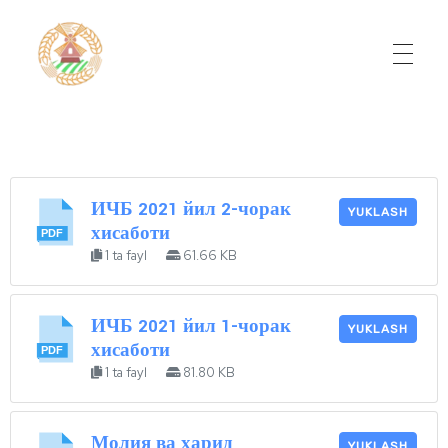
Do'stlik Don.uz
Do'stlik tumani Un maxsulotlari kombinati
ИЧБ 2021 йил 2-чорак
YUKLASH
хисаботи
1 ta fayl
61.66 KB
ИЧБ 2021 йил 1-чорак
YUKLASH
хисаботи
1 ta fayl
81.80 KB
Молия ва харид
YUKLASH