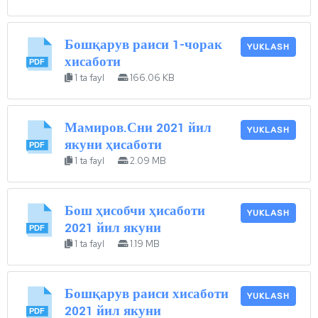
Бошқарув раиси 1-чорак
YUKLASH
хисаботи
1 ta fayl
166.06 KB
Мамиров.Сни 2021 йил
YUKLASH
якуни ҳисаботи
1 ta fayl
2.09 MB
Бош ҳисобчи ҳисаботи
YUKLASH
2021 йил якуни
1 ta fayl
1.19 MB
Бошқарув раиси хисаботи
YUKLASH
2021 йил якуни