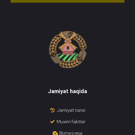
Do'stlik Don.uz
Do'stlik tumani Un maxsulotlari kombinati
Jamiyat haqida
Jamiyat tarixi
Muxim faktlar
Biznes reja