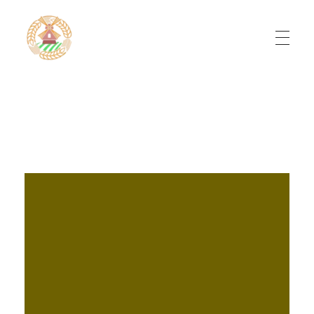
Do'stlik Don.uz
Do'stlik tumani Un maxsulotlari kombinati